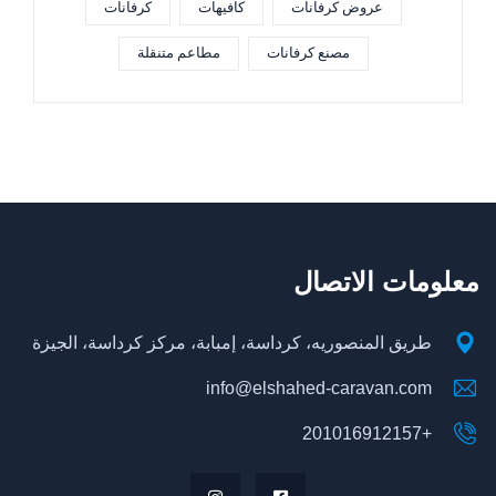
عروض كرفانات
كافيهات
كرفانات
مصنع كرفانات
مطاعم متنقلة
معلومات الاتصال
طريق المنصوريه، كرداسة، إمبابة، مركز كرداسة، الجيزة
info@elshahed-caravan.com
+201016912157