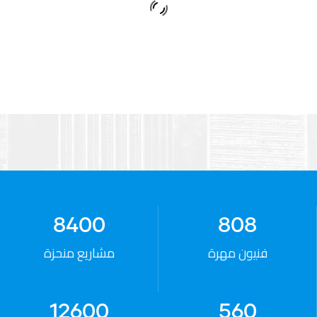
تصميمات إحترافية ذو جوده عالية
Morad Essam
DIRECTOR
8400
808
أنصحكم بالتعامل مع شركة الشاهد لانها ذو
فنيون مهرة
مشاريع منحزة
مصداقية وجودة عالية
Kariem Mohsen
12600
560