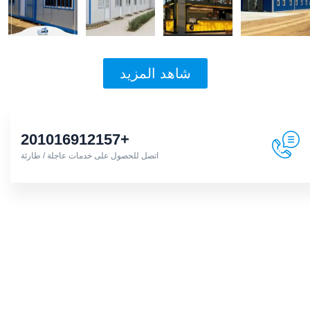
شاهد المزيد
+201016912157
اتصل للحصول على خدمات عاجلة / طارئة
شركة متميزة على اعلى مستوى
Christine Eve
DIRECTOR